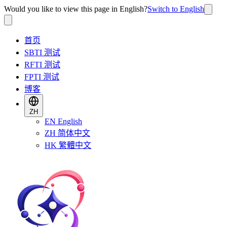
Would you like to view this page in English?
Switch to English
首页
SBTI 测试
RFTI 测试
FPTI 测试
博客
ZH
EN
English
ZH
简体中文
HK
繁體中文