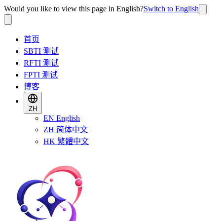
Would you like to view this page in English?
Switch to English
首页
SBTI 测试
RFTI 测试
FPTI 测试
博客
ZH
EN
English
ZH
简体中文
HK
繁體中文