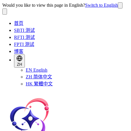
Would you like to view this page in English?
Switch to English
首页
SBTI 测试
RFTI 测试
FPTI 测试
博客
ZH
EN
English
ZH
简体中文
HK
繁體中文