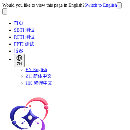
Would you like to view this page in English?
Switch to English
首页
SBTI 测试
RFTI 测试
FPTI 测试
博客
ZH
EN
English
ZH
简体中文
HK
繁體中文