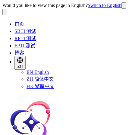
Would you like to view this page in English?
Switch to English
首页
SBTI 测试
RFTI 测试
FPTI 测试
博客
ZH
EN
English
ZH
简体中文
HK
繁體中文