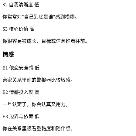
S2 自我清晰度
低
你常常对"自己到底是谁"感到模糊。
S3 核心价值
高
你很容易被成长、目标或信念推着往前。
情感
E1 依恋安全感
低
亲密关系里你的警报器比较敏感。
E2 情感投入度
高
一旦认定了，你会认真又用力。
E3 边界与依赖
低
你在关系里很看重黏度和陪伴感。