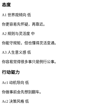
态度
A1 世界观倾向
低
你更容易先怀疑，再靠近。
A2 规则与灵活度
中
你能守规矩，但也懂得灵活变通。
A3 人生意义感
低
你容易觉得很多事只是例行公事。
行动驱力
Ac1 动机导向
低
你做事前会先想别翻车。
Ac2 决策风格
低