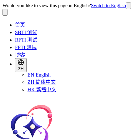
Would you like to view this page in English?
Switch to English
首页
SBTI 测试
RFTI 测试
FPTI 测试
博客
ZH
EN
English
ZH
简体中文
HK
繁體中文