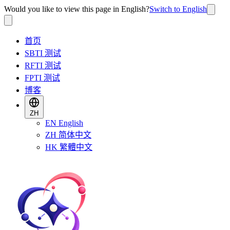
Would you like to view this page in English?
Switch to English
首页
SBTI 测试
RFTI 测试
FPTI 测试
博客
ZH
EN
English
ZH
简体中文
HK
繁體中文