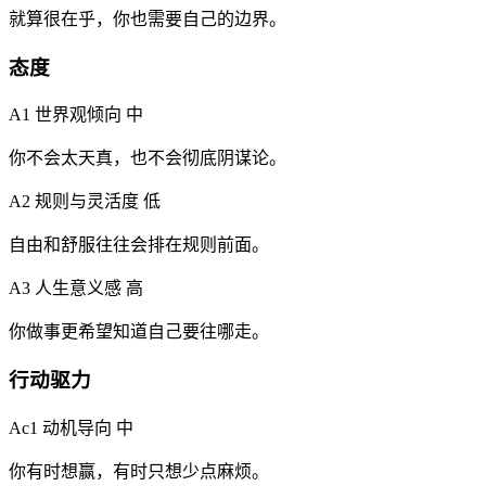
就算很在乎，你也需要自己的边界。
态度
A1 世界观倾向
中
你不会太天真，也不会彻底阴谋论。
A2 规则与灵活度
低
自由和舒服往往会排在规则前面。
A3 人生意义感
高
你做事更希望知道自己要往哪走。
行动驱力
Ac1 动机导向
中
你有时想赢，有时只想少点麻烦。