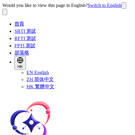
Would you like to view this page in English?
Switch to English
首頁
SBTI 測試
RFTI 測試
FPTI 測試
部落格
HK
EN
English
ZH
简体中文
HK
繁體中文