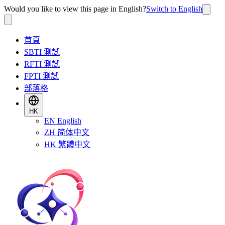
Would you like to view this page in English?
Switch to English
首頁
SBTI 測試
RFTI 測試
FPTI 測試
部落格
HK
EN
English
ZH
简体中文
HK
繁體中文