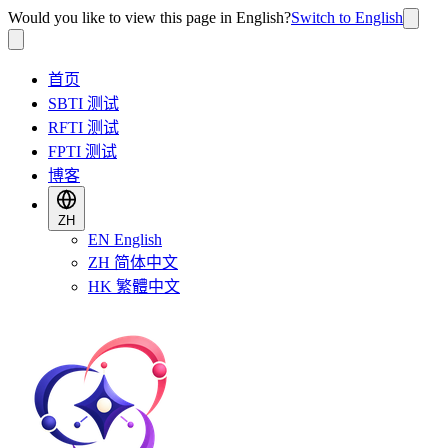
Would you like to view this page in English?
Switch to English
首页
SBTI 测试
RFTI 测试
FPTI 测试
博客
ZH
EN
English
ZH
简体中文
HK
繁體中文