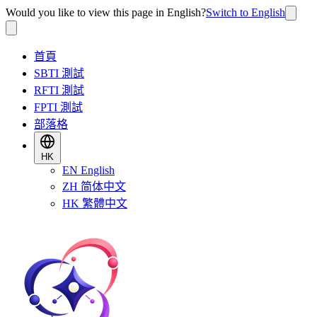
Would you like to view this page in English?
Switch to English
首頁
SBTI 測試
RFTI 測試
FPTI 測試
部落格
HK
EN
English
ZH
简体中文
HK
繁體中文