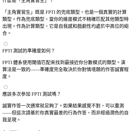
什麼是「主角實習生」？
「主角實習生」既是 FPTI 的兜底類型，也是一個真實的計算
類型。作為兜底類型，當你的維度模式不精確匹配其他類型時
出現。作為計算類型，它是自我感和戲劇性均處於中高位的組
合。
FPTI 測試的準確度如何？
FPTI 體系使用閾值匹配來找到最接近你分數模式的類型。演
算法是一致的——準確度完全取決於你對情境題的作答誠實程
度。
應該多次參加 FPTI 測試嗎？
誠實作答一次通常就足夠了。如果結果感覺不對，可以重測
——但這次請基於你真實最差的行為作答，而非經過潤色的自
我呈現。