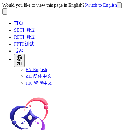
Would you like to view this page in English?
Switch to English
首页
SBTI 测试
RFTI 测试
FPTI 测试
博客
ZH
EN
English
ZH
简体中文
HK
繁體中文