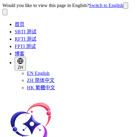
Would you like to view this page in English?
Switch to English
首页
SBTI 测试
RFTI 测试
FPTI 测试
博客
ZH
EN
English
ZH
简体中文
HK
繁體中文