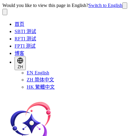
Would you like to view this page in English?
Switch to English
首页
SBTI 测试
RFTI 测试
FPTI 测试
博客
ZH
EN
English
ZH
简体中文
HK
繁體中文