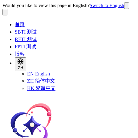
Would you like to view this page in English?
Switch to English
首页
SBTI 测试
RFTI 测试
FPTI 测试
博客
ZH
EN
English
ZH
简体中文
HK
繁體中文