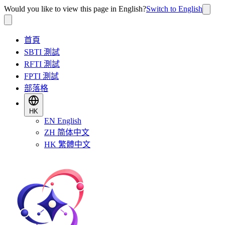
Would you like to view this page in English?
Switch to English
首頁
SBTI 測試
RFTI 測試
FPTI 測試
部落格
HK
EN
English
ZH
简体中文
HK
繁體中文