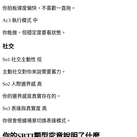
你拍板速度偏快，不喜歡一直拖。
Ac3 執行模式
中
你能做，但穩定度要看狀態。
社交
So1 社交主動性
低
主動社交對你來說需要蓄力。
So2 人際邊界感
高
你的邊界感是真實存在的。
So3 表達與真實度
高
你很會根據場景切換表達模式。
你的SBTI類型究竟說明了什麼