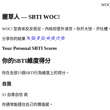
WOC
握草人 — SBTI WOC!
WOC! 型表体反反很足，內核却意外清觉。你开大惊、开吐
分享你的結果
Your Personal SBTI Scores
你的SBTI維度得分
你在全部15個SBTI行為維度上的得分。
自我
S1 自尊自信
高
你通常能穩住自己的價值感。