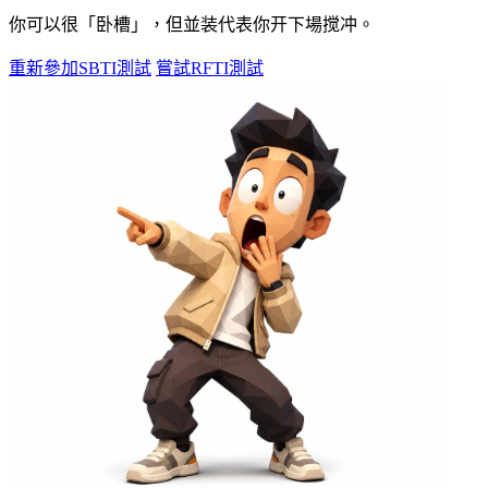
你可以很「卧槽」，但並装代表你开下場搅冲。
重新參加SBTI測試
嘗試RFTI測試