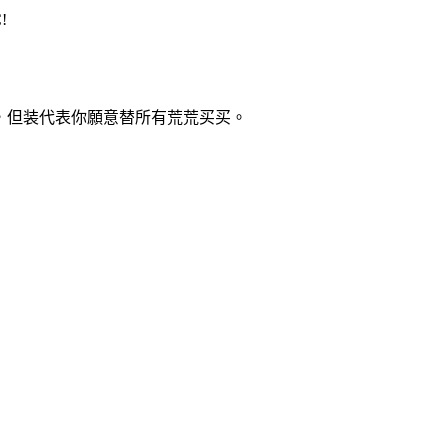
!
槽，但装代表你願意替所有荒荒买买。