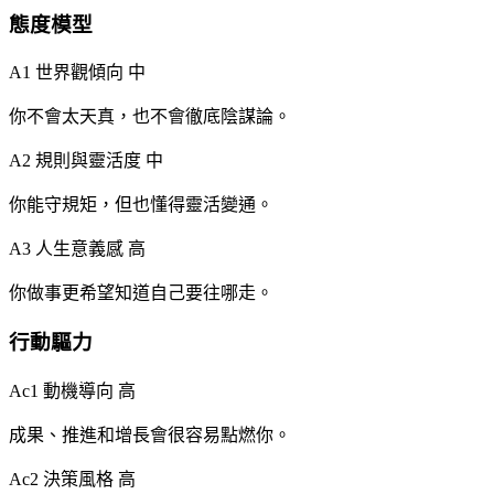
態度模型
A1 世界觀傾向
中
你不會太天真，也不會徹底陰謀論。
A2 規則與靈活度
中
你能守規矩，但也懂得靈活變通。
A3 人生意義感
高
你做事更希望知道自己要往哪走。
行動驅力
Ac1 動機導向
高
成果、推進和增長會很容易點燃你。
Ac2 決策風格
高