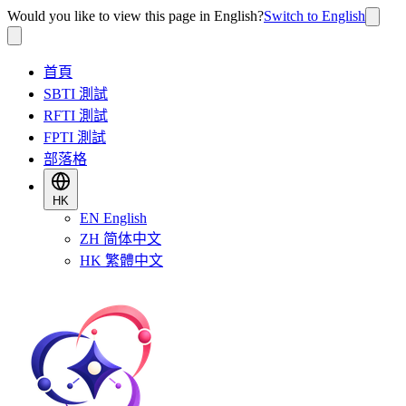
Would you like to view this page in English?
Switch to English
首頁
SBTI 測試
RFTI 測試
FPTI 測試
部落格
HK
EN
English
ZH
简体中文
HK
繁體中文