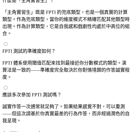
什麼是「主角實習生」？
「主角實習生」既是 FPTI 的兜底類型，也是一個真實的計算
類型。作為兜底類型，當你的維度模式不精確匹配其他類型時
出現。作為計算類型，它是自我感和戲劇性均處於中高位的組
合。
FPTI 測試的準確度如何？
FPTI 體系使用閾值匹配來找到最接近你分數模式的類型。演
算法是一致的——準確度完全取決於你對情境題的作答誠實程
度。
應該多次參加 FPTI 測試嗎？
誠實作答一次通常就足夠了。如果結果感覺不對，可以重測
——但這次請基於你真實最差的行為作答，而非經過潤色的自
我呈現。