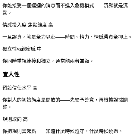
你能接受一個遲迴的消息而不進入危機模式——沉默就是沉
默。
情感投入度
焦點維度
高
一旦認真，就是全力以赴——時間、精力、情感帶寬全押上。
獨立性vs親密感
中
你同時重視連接和獨立，通常能兩者兼顧。
宜人性
預設信任水平
高
你對人的初始態度是開放的——先給予善意，再根據證據調
整。
規則取向
高
你把規則當起點——知道什麼時候遵守，什麼時候繞過。