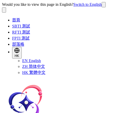
Would you like to view this page in English?
Switch to English
首頁
SBTI 測試
RFTI 測試
FPTI 測試
部落格
HK
EN
English
ZH
简体中文
HK
繁體中文