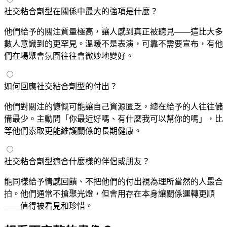
社交粘合劑型在關係中最大的強項是什麼？
他們給予的關注質量極高，讓人感到真正被聽見——這比大多
數人意識到的更罕見。溫暖不是表演，可靠不需要宣布，有他
們在場聚會氛圍往往會微妙地變好。
如何回應社交粘合劑型的付出？
他們對關注的慷慨可能讓自己資源匱乏，總在給予的人往往儲
備最少。主動問「你最近好嗎、有什麼我可以幫你的嗎」，比
等他們索取更能維護關係的長期健康。
社交粘合劑型適合什麼樣的伴侶或朋友？
能同樣給予情感回饋、不把他們的付出視為理所當然的人最合
拍。他們通常不搶聚光燈，但會用存在本身讓關係運轉更順
——值得被看見和珍惜。