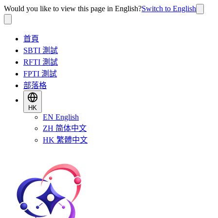
Would you like to view this page in English?
Switch to English
首頁
SBTI 測試
RFTI 測試
FPTI 測試
部落格
HK
EN
English
ZH
简体中文
HK
繁體中文