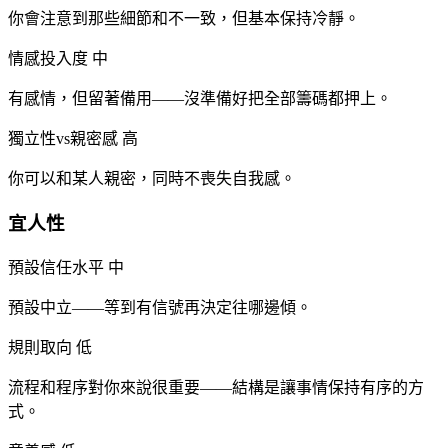
你會注意到那些細節和不一致，但基本保持冷靜。
情感投入度
中
有感情，但留著備用——沒準備好把全部籌碼都押上。
獨立性vs親密感
高
你可以和某人親密，同時不喪失自我感。
宜人性
預設信任水平
中
預設中立——等到有信號再決定往哪邊傾。
規則取向
低
流程和程序對你來說很重要——結構是讓事情保持有序的方
式。