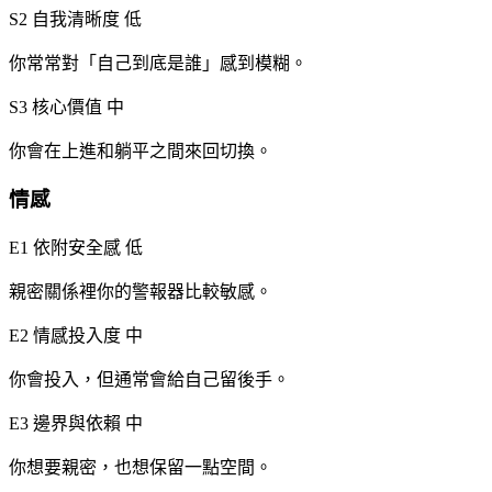
S2 自我清晰度
低
你常常對「自己到底是誰」感到模糊。
S3 核心價值
中
你會在上進和躺平之間來回切換。
情感
E1 依附安全感
低
親密關係裡你的警報器比較敏感。
E2 情感投入度
中
你會投入，但通常會給自己留後手。
E3 邊界與依賴
中
你想要親密，也想保留一點空間。