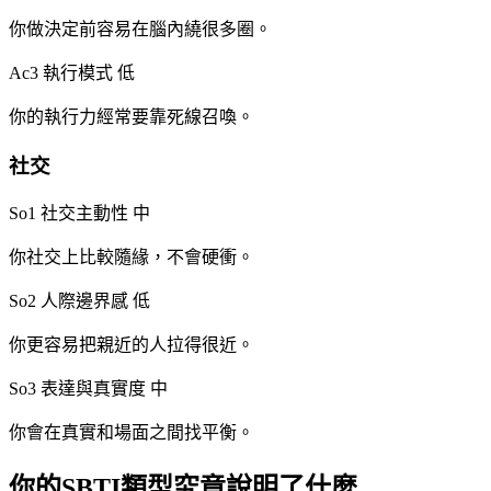
你做決定前容易在腦內繞很多圈。
Ac3 執行模式
低
你的執行力經常要靠死線召喚。
社交
So1 社交主動性
中
你社交上比較隨緣，不會硬衝。
So2 人際邊界感
低
你更容易把親近的人拉得很近。
So3 表達與真實度
中
你會在真實和場面之間找平衡。
你的SBTI類型究竟說明了什麼