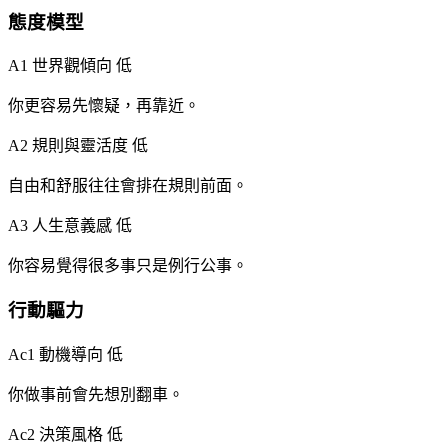
態度模型
A1 世界觀傾向
低
你更容易先懷疑，再靠近。
A2 規則與靈活度
低
自由和舒服往往會排在規則前面。
A3 人生意義感
低
你容易覺得很多事只是例行公事。
行動驅力
Ac1 動機導向
低
你做事前會先想別翻車。
Ac2 決策風格
低