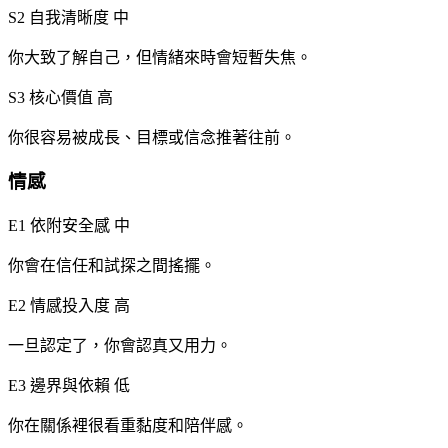
S2 自我清晰度
中
你大致了解自己，但情緒來時會短暫失焦。
S3 核心價值
高
你很容易被成長、目標或信念推著往前。
情感
E1 依附安全感
中
你會在信任和試探之間搖擺。
E2 情感投入度
高
一旦認定了，你會認真又用力。
E3 邊界與依賴
低
你在關係裡很看重黏度和陪伴感。