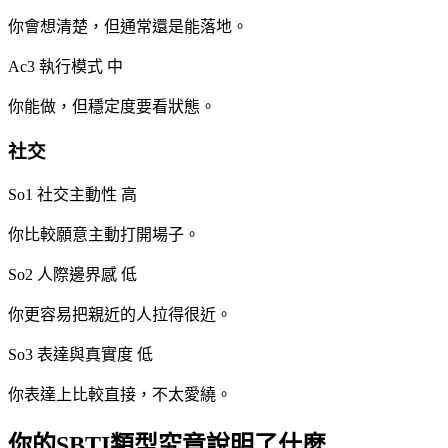
你會想清楚，但通常還是能落地。
Ac3 執行模式
中
你能做，但穩定度要看狀態。
社交
So1 社交主動性
高
你比較願意主動打開場子。
So2 人際邊界感
低
你更容易把親近的人拉得很近。
So3 表達與真實度
低
你表達上比較直接，不太愛繞。
你的SBTI類型究竟說明了什麼