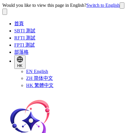
Would you like to view this page in English?
Switch to English
首頁
SBTI 測試
RFTI 測試
FPTI 測試
部落格
HK
EN
English
ZH
简体中文
HK
繁體中文