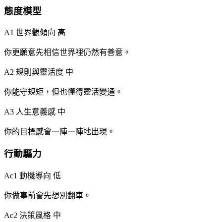
態度模型
A1 世界觀傾向
高
你更願意先相信世界裡仍然有善意。
A2 規則與靈活度
中
你能守規矩，但也懂得靈活變通。
A3 人生意義感
中
你的目標感會一陣一陣地出現。
行動驅力
Ac1 動機導向
低
你做事前會先想別翻車。
Ac2 決策風格
中