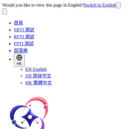
Would you like to view this page in English?
Switch to English
首頁
SBTI 測試
RFTI 測試
FPTI 測試
部落格
HK
EN
English
ZH
简体中文
HK
繁體中文