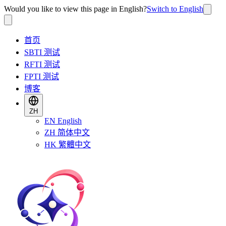
Would you like to view this page in English?
Switch to English
首页
SBTI 测试
RFTI 测试
FPTI 测试
博客
ZH
EN
English
ZH
简体中文
HK
繁體中文